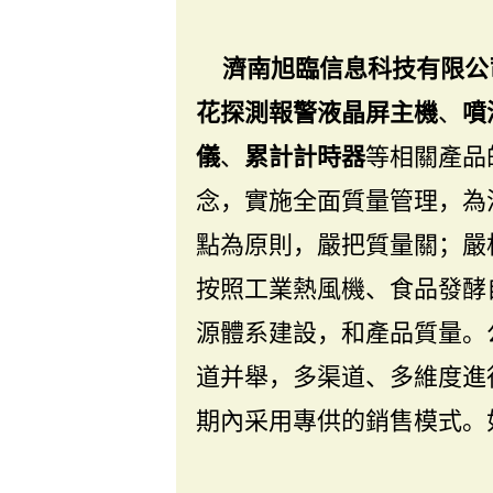
濟南旭臨信息科技有限公
花探測報警液晶屏主機
、
噴
儀
、
累計計時器
等相關產品
念，實施全面質量管理，為
點為原則，嚴把質量關；嚴
按照工業熱風機、食品發酵
源體系建設，和產品質量。
道并舉，多渠道、多維度進
期內采用專供的銷售模式。