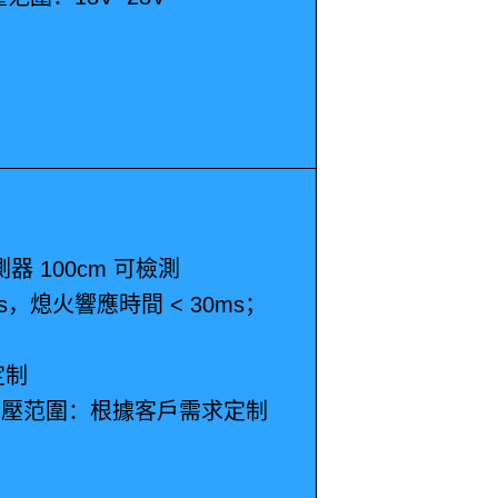
 100cm 可檢測
，熄火響應時間 < 30ms；
定制
作電壓范圍：根據客戶需求定制