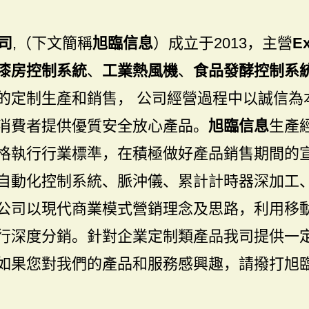
司
,（下文簡稱
旭臨信息
）成立于2013，主營
E
漆房控制系統
、
工業熱風機
、
食品發酵控制系
的定制生產和銷售， 公司經營過程中以誠信為
消費者提供優質安全放心產品。
旭臨信息
生產
格執行行業標準，在積極做好產品銷售期間的
自動化控制系統、脈沖儀、累計計時器深加工
公司以現代商業模式營銷理念及思路，利用移
行深度分銷。針對企業定制類產品我司提供一
如果您對我們的產品和服務感興趣，請撥打旭