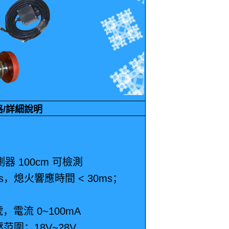
格/詳細說明
 100cm 可檢測
，熄火響應時間 < 30ms；
電流 0~100mA
范圍：18V~28V