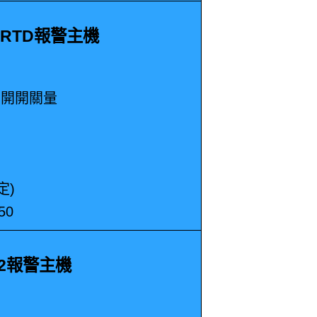
85RTD報警主機
常開開關量
定)
50
712報警主機