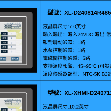
型號：XL-D240814R4
液晶屏尺寸:7.0英寸
輸入輸出：輸入24VDC 輸出-
報警聯動通道：1路
水泵控制通道：1路
電磁閥控制通道：5路
支持溫度報警：45~95℃ (可設
溫度傳感器類型：NTC-5K B39
型號：XL-XHMI-D240
液晶屏尺寸:10.2英寸