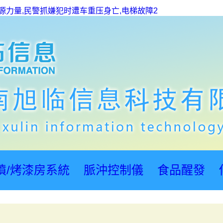
本源力量,民警抓嫌犯时遭车重压身亡,电梯故障2
噴/烤漆房系統
脈沖控制儀
食品醒發