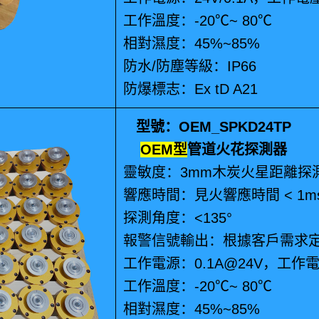
工作溫度：-20℃~ 80℃
相對濕度：45%~85%
防水/防塵等級：IP66
防爆標志：Ex tD A21
型號：OEM_SPKD24TP
OEM型
管道火花探測器
靈敏度：3mm木炭火星距離探測器
響應時間：見火響應時間 < 1ms
探測角度：<135°
報警信號輸出：根據客戶需求
工作電源：0.1A@24V，工
工作溫度：-20℃~ 80℃
相對濕度：45%~85%