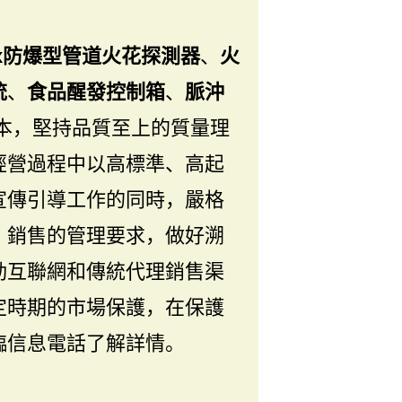
x防爆型管道火花探測器
、
火
統
、
食品醒發控制箱
、
脈沖
本，堅持品質至上的質量理
經營過程中以高標準、高起
宣傳引導工作的同時，嚴格
、銷售的管理要求，做好溯
動互聯網和傳統代理銷售渠
定時期的市場保護，在保護
臨信息電話了解詳情。