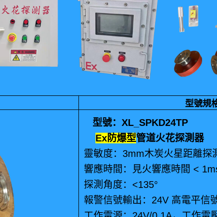
型號規
型號：XL_SPKD24TP
Ex防爆型
管道火花探測器
靈敏度：3mm木炭火星距離探測器
響應時間：見火響應時間 < 1ms
探測角度：<135°
報警信號輸出：24V 高電平信號，
工作電源：24V/0.1A，工作電壓